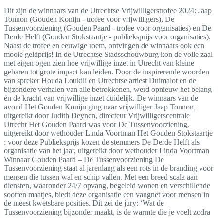
Dit zijn de winnaars van de Utrechtse Vrijwilligerstrofee 2024: Jaap
Tonnon (Gouden Konijn - trofee voor vrijwilligers), De
Tussenvoorziening (Gouden Paard - trofee voor organisaties) en De
Derde Helft (Gouden Stokstaartje - publieksprijs voor organisaties).
Naast de trofee en eeuwige roem, ontvingen de winnaars ook een
mooie geldprijs! In de Utrechtse Stadsschouwburg kon de volle zaal
met eigen ogen zien hoe vrijwillige inzet in Utrecht van kleine
gebaren tot grote impact kan leiden. Door de inspirerende woorden
van spreker Houda Loukili en Utrechtse artiest Duimalot en de
bijzondere verhalen van alle betrokkenen, werd opnieuw het belang
én de kracht van vrijwillige inzet duidelijk. De winnaars van de
avond Het Gouden Konijn ging naar vrijwilliger Jaap Tonnon,
uitgereikt door Judith Deynen, directeur Vrijwilligerscentrale
Utrecht Het Gouden Paard was voor De Tussenvoorziening,
uitgereikt door wethouder Linda Voortman Het Gouden Stokstaartje
: voor deze Publieksprijs kozen de stemmers De Derde Helft als
organisatie van het jaar, uitgereikt door wethouder Linda Voortman
Winnaar Gouden Paard – De Tussenvoorziening De
Tussenvoorziening staat al jarenlang als een rots in de branding voor
mensen die tussen wal en schip vallen. Met een breed scala aan
diensten, waaronder 24/7 opvang, begeleid wonen en verschillende
soorten maatjes, biedt deze organisatie een vangnet voor mensen in
de meest kwetsbare posities. Dit zei de jury: ‘Wat de
Tussenvoorziening bijzonder maakt, is de warmte die je voelt zodra