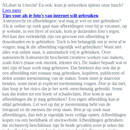
NLdoet in Utrecht! En ook: kom je netwerken tijdens onze lunch?
Lees meer
Tips voor als je foto's van internet wilt gebruiken
Auteursrecht en afbeeldingen: wat mag je wel en niet gebruiken?
Als je online op zoek gaat naar afbeeldingen voor bij je vacature, op
je website, in een flyer of socials, kom je duizenden foto’s tegen.
Het kan dan verleidelijk zijn om gewoon een afbeelding te
downloaden en te gebruiken. Toch is het belangrijk om je eerst af te
vragen: mag ik die afbeelding eigenlijk wel gebruiken? Want niet
alles wat online staat, is automatisch vrij te gebruiken. Over
auteursrecht Auteursrecht beschermt creatieve werken van makers,
zoals foto's (maar ook muziek, teksten etc). De maker bepaalt wat er
met zijn of haar werk mag gebeuren. Dat betekent dus ook dat je
een afbeelding niet zomaar mag gebruiken, kopiëren, publiceren of
delen zonder toestemming van de maker. Soms moet je daarvoor
betalen, soms moet je expliciet toestemming vragen. Doe je dat niet,
dan loop je het risico dat je het werk onrechtmatig gebruikt. Soms
kan dat leiden tot een boete of schadeclaim. Hoe kom je aan
afbeeldingen die je mag gebruiken? Een eigen afbeelding kun je
altijd gebruiken. Let wel op dat je toestemming hebt van de
fotograaf en de mensen die erop staan. Ben je op zoek naar
afbeeldingen, dan heb je eigenlijk twee veilige opties: Afbeeldingen
kopen via een beeldbank of stockwebsite Afbeeldingen gebruiken
die rechtenvrij beschikbaar zijn In beide gevallen weet je zeker dat