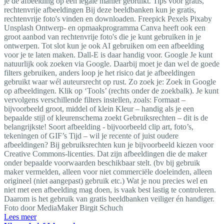
je de afbeelding op een legale manier gebruikt. Tips voor gratis,
rechtenvrije afbeeldingen Bij deze beeldbanken kun je gratis,
rechtenvrije foto's vinden en downloaden. Freepick Pexels Pixaby
Unsplash Ontwerp- en opmaakprogramma Canva heeft ook een
groot aanbod van rechtenvrije foto's die je kunt gebruiken in je
ontwerpen. Tot slot kun je ook AI gebruiken om een afbeelding
voor je te laten maken. Dall-E is daar handig voor. Google Je kunt
natuurlijk ook zoeken via Google. Daarbij moet je dan wel de goede
filters gebruiken, anders loop je het risico dat je afbeeldingen
gebruikt waar wél auteursrecht op rust. Zo zoek je: Zoek in Google
op afbeeldingen. Klik op ‘Tools’ (rechts onder de zoekbalk). Je kunt
vervolgens verschillende filters instellen, zoals: Formaat –
bijvoorbeeld groot, middel of klein Kleur – handig als je een
bepaalde stijl of kleurenschema zoekt Gebruiksrechten – dit is de
belangrijkste! Soort afbeelding - bijvoorbeeld clip art, foto’s,
tekeningen of GIF’s Tijd – wil je recente of juist oudere
afbeeldingen? Bij gebruiksrechten kun je bijvoorbeeld kiezen voor
Creative Commons-licenties. Dat zijn afbeeldingen die de maker
onder bepaalde voorwaarden beschikbaar stelt. (bv bij gebruik
maker vermelden, alleen voor niet commerciële doeleinden, alleen
origineel (niet aangepast) gebruik etc.) Wat je nou precies wel en
niet met een afbeelding mag doen, is vaak best lastig te controleren.
Daarom is het gebruik van gratis beeldbanken veiliger én handiger.
Foto door MediaMaker Birgit Schuch
Lees meer