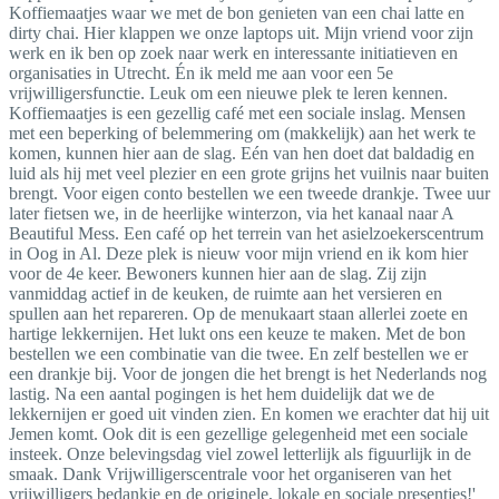
Koffiemaatjes waar we met de bon genieten van een chai latte en
dirty chai. Hier klappen we onze laptops uit. Mijn vriend voor zijn
werk en ik ben op zoek naar werk en interessante initiatieven en
organisaties in Utrecht. Én ik meld me aan voor een 5e
vrijwilligersfunctie. Leuk om een nieuwe plek te leren kennen.
Koffiemaatjes is een gezellig café met een sociale inslag. Mensen
met een beperking of belemmering om (makkelijk) aan het werk te
komen, kunnen hier aan de slag. Eén van hen doet dat baldadig en
luid als hij met veel plezier en een grote grijns het vuilnis naar buiten
brengt. Voor eigen conto bestellen we een tweede drankje. Twee uur
later fietsen we, in de heerlijke winterzon, via het kanaal naar A
Beautiful Mess. Een café op het terrein van het asielzoekerscentrum
in Oog in Al. Deze plek is nieuw voor mijn vriend en ik kom hier
voor de 4e keer. Bewoners kunnen hier aan de slag. Zij zijn
vanmiddag actief in de keuken, de ruimte aan het versieren en
spullen aan het repareren. Op de menukaart staan allerlei zoete en
hartige lekkernijen. Het lukt ons een keuze te maken. Met de bon
bestellen we een combinatie van die twee. En zelf bestellen we er
een drankje bij. Voor de jongen die het brengt is het Nederlands nog
lastig. Na een aantal pogingen is het hem duidelijk dat we de
lekkernijen er goed uit vinden zien. En komen we erachter dat hij uit
Jemen komt. Ook dit is een gezellige gelegenheid met een sociale
insteek. Onze belevingsdag viel zowel letterlijk als figuurlijk in de
smaak. Dank Vrijwilligerscentrale voor het organiseren van het
vrijwilligers bedankje en de originele, lokale en sociale presentjes!'