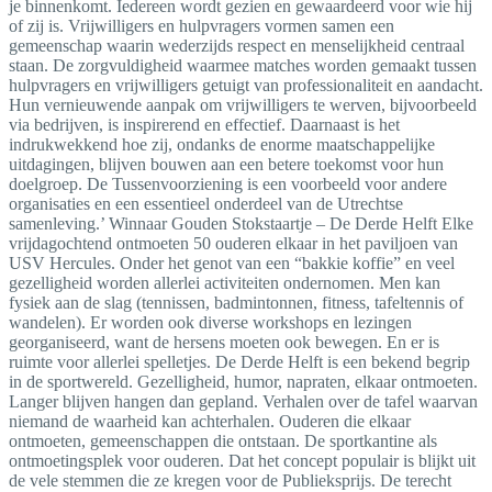
je binnenkomt. Iedereen wordt gezien en gewaardeerd voor wie hij
of zij is. Vrijwilligers en hulpvragers vormen samen een
gemeenschap waarin wederzijds respect en menselijkheid centraal
staan. De zorgvuldigheid waarmee matches worden gemaakt tussen
hulpvragers en vrijwilligers getuigt van professionaliteit en aandacht.
Hun vernieuwende aanpak om vrijwilligers te werven, bijvoorbeeld
via bedrijven, is inspirerend en effectief. Daarnaast is het
indrukwekkend hoe zij, ondanks de enorme maatschappelijke
uitdagingen, blijven bouwen aan een betere toekomst voor hun
doelgroep. De Tussenvoorziening is een voorbeeld voor andere
organisaties en een essentieel onderdeel van de Utrechtse
samenleving.’ Winnaar Gouden Stokstaartje – De Derde Helft Elke
vrijdagochtend ontmoeten 50 ouderen elkaar in het paviljoen van
USV Hercules. Onder het genot van een “bakkie koffie” en veel
gezelligheid worden allerlei activiteiten ondernomen. Men kan
fysiek aan de slag (tennissen, badmintonnen, fitness, tafeltennis of
wandelen). Er worden ook diverse workshops en lezingen
georganiseerd, want de hersens moeten ook bewegen. En er is
ruimte voor allerlei spelletjes. De Derde Helft is een bekend begrip
in de sportwereld. Gezelligheid, humor, napraten, elkaar ontmoeten.
Langer blijven hangen dan gepland. Verhalen over de tafel waarvan
niemand de waarheid kan achterhalen. Ouderen die elkaar
ontmoeten, gemeenschappen die ontstaan. De sportkantine als
ontmoetingsplek voor ouderen. Dat het concept populair is blijkt uit
de vele stemmen die ze kregen voor de Publieksprijs. De terecht