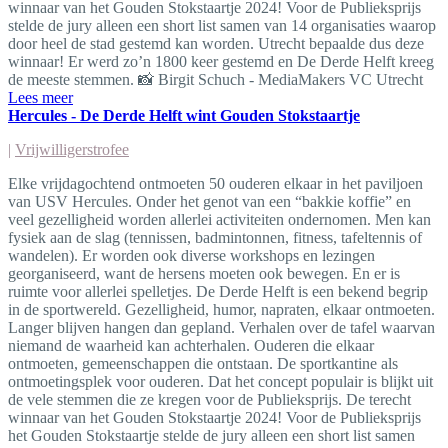
winnaar van het Gouden Stokstaartje 2024! Voor de Publieksprijs
stelde de jury alleen een short list samen van 14 organisaties waarop
door heel de stad gestemd kan worden. Utrecht bepaalde dus deze
winnaar! Er werd zo’n 1800 keer gestemd en De Derde Helft kreeg
de meeste stemmen. 📸 Birgit Schuch - MediaMakers VC Utrecht
Lees meer
Hercules - De Derde Helft wint Gouden Stokstaartje
|
Vrijwilligerstrofee
Elke vrijdagochtend ontmoeten 50 ouderen elkaar in het paviljoen
van USV Hercules. Onder het genot van een “bakkie koffie” en
veel gezelligheid worden allerlei activiteiten ondernomen. Men kan
fysiek aan de slag (tennissen, badmintonnen, fitness, tafeltennis of
wandelen). Er worden ook diverse workshops en lezingen
georganiseerd, want de hersens moeten ook bewegen. En er is
ruimte voor allerlei spelletjes. De Derde Helft is een bekend begrip
in de sportwereld. Gezelligheid, humor, napraten, elkaar ontmoeten.
Langer blijven hangen dan gepland. Verhalen over de tafel waarvan
niemand de waarheid kan achterhalen. Ouderen die elkaar
ontmoeten, gemeenschappen die ontstaan. De sportkantine als
ontmoetingsplek voor ouderen. Dat het concept populair is blijkt uit
de vele stemmen die ze kregen voor de Publieksprijs. De terecht
winnaar van het Gouden Stokstaartje 2024! Voor de Publieksprijs
het Gouden Stokstaartje stelde de jury alleen een short list samen