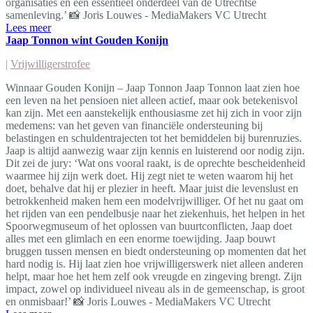
organisaties en een essentieel onderdeel van de Utrechtse
samenleving.’ 📸 Joris Louwes - MediaMakers VC Utrecht
Lees meer
Jaap Tonnon wint Gouden Konijn
|
Vrijwilligerstrofee
Winnaar Gouden Konijn – Jaap Tonnon Jaap Tonnon laat zien hoe
een leven na het pensioen niet alleen actief, maar ook betekenisvol
kan zijn. Met een aanstekelijk enthousiasme zet hij zich in voor zijn
medemens: van het geven van financiële ondersteuning bij
belastingen en schuldentrajecten tot het bemiddelen bij burenruzies.
Jaap is altijd aanwezig waar zijn kennis en luisterend oor nodig zijn.
Dit zei de jury: ‘Wat ons vooral raakt, is de oprechte bescheidenheid
waarmee hij zijn werk doet. Hij zegt niet te weten waarom hij het
doet, behalve dat hij er plezier in heeft. Maar juist die levenslust en
betrokkenheid maken hem een modelvrijwilliger. Of het nu gaat om
het rijden van een pendelbusje naar het ziekenhuis, het helpen in het
Spoorwegmuseum of het oplossen van buurtconflicten, Jaap doet
alles met een glimlach en een enorme toewijding. Jaap bouwt
bruggen tussen mensen en biedt ondersteuning op momenten dat het
hard nodig is. Hij laat zien hoe vrijwilligerswerk niet alleen anderen
helpt, maar hoe het hem zelf ook vreugde en zingeving brengt. Zijn
impact, zowel op individueel niveau als in de gemeenschap, is groot
en onmisbaar!’ 📸 Joris Louwes - MediaMakers VC Utrecht