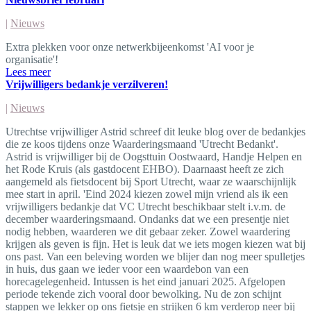
|
Nieuws
Extra plekken voor onze netwerkbijeenkomst 'AI voor je
organisatie'!
Lees meer
Vrijwilligers bedankje verzilveren!
|
Nieuws
Utrechtse vrijwilliger Astrid schreef dit leuke blog over de bedankjes
die ze koos tijdens onze Waarderingsmaand 'Utrecht Bedankt'.
Astrid is vrijwilliger bij de Oogsttuin Oostwaard, Handje Helpen en
het Rode Kruis (als gastdocent EHBO). Daarnaast heeft ze zich
aangemeld als fietsdocent bij Sport Utrecht, waar ze waarschijnlijk
mee start in april. 'Eind 2024 kiezen zowel mijn vriend als ik een
vrijwilligers bedankje dat VC Utrecht beschikbaar stelt i.v.m. de
december waarderingsmaand. Ondanks dat we een presentje niet
nodig hebben, waarderen we dit gebaar zeker. Zowel waardering
krijgen als geven is fijn. Het is leuk dat we iets mogen kiezen wat bij
ons past. Van een beleving worden we blijer dan nog meer spulletjes
in huis, dus gaan we ieder voor een waardebon van een
horecagelegenheid. Intussen is het eind januari 2025. Afgelopen
periode tekende zich vooral door bewolking. Nu de zon schijnt
stappen we lekker op ons fietsje en strijken 6 km verderop neer bij