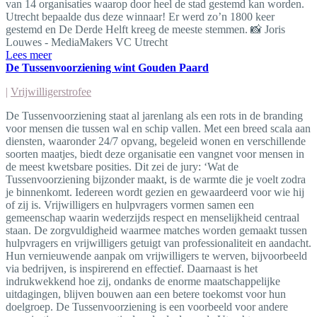
van 14 organisaties waarop door heel de stad gestemd kan worden.
Utrecht bepaalde dus deze winnaar! Er werd zo’n 1800 keer
gestemd en De Derde Helft kreeg de meeste stemmen. 📸 Joris
Louwes - MediaMakers VC Utrecht
Lees meer
De Tussenvoorziening wint Gouden Paard
|
Vrijwilligerstrofee
De Tussenvoorziening staat al jarenlang als een rots in de branding
voor mensen die tussen wal en schip vallen. Met een breed scala aan
diensten, waaronder 24/7 opvang, begeleid wonen en verschillende
soorten maatjes, biedt deze organisatie een vangnet voor mensen in
de meest kwetsbare posities. Dit zei de jury: ‘Wat de
Tussenvoorziening bijzonder maakt, is de warmte die je voelt zodra
je binnenkomt. Iedereen wordt gezien en gewaardeerd voor wie hij
of zij is. Vrijwilligers en hulpvragers vormen samen een
gemeenschap waarin wederzijds respect en menselijkheid centraal
staan. De zorgvuldigheid waarmee matches worden gemaakt tussen
hulpvragers en vrijwilligers getuigt van professionaliteit en aandacht.
Hun vernieuwende aanpak om vrijwilligers te werven, bijvoorbeeld
via bedrijven, is inspirerend en effectief. Daarnaast is het
indrukwekkend hoe zij, ondanks de enorme maatschappelijke
uitdagingen, blijven bouwen aan een betere toekomst voor hun
doelgroep. De Tussenvoorziening is een voorbeeld voor andere