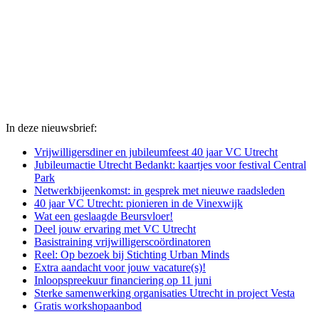
In deze nieuwsbrief:
Vrijwilligersdiner en jubileumfeest 40 jaar VC Utrecht
Jubileumactie Utrecht Bedankt: kaartjes voor festival Central
Park
Netwerkbijeenkomst: in gesprek met nieuwe raadsleden
40 jaar VC Utrecht: pionieren in de Vinexwijk
Wat een geslaagde Beursvloer!
Deel jouw ervaring met VC Utrecht
Basistraining vrijwilligerscoördinatoren
Reel: Op bezoek bij Stichting Urban Minds
Extra aandacht voor jouw vacature(s)!
Inloopspreekuur financiering op 11 juni
Sterke samenwerking organisaties Utrecht in project Vesta
Gratis workshopaanbod