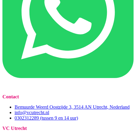
Contact
Bemuurde Weerd Oostzijde 3, 3514 AN Utrecht, Nederland
info@vcutrecht.nl
0302312289 (tussen 9 en 14 uur)
VC Utrecht