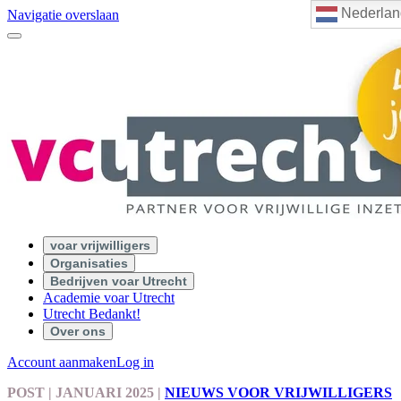
Nederlan
Navigatie overslaan
voar vrijwilligers
Organisaties
Bedrijven voar Utrecht
Academie voar Utrecht
Utrecht Bedankt!
Over ons
Account aanmaken
Log in
POST
| JANUARI 2025
|
NIEUWS VOOR VRIJWILLIGERS