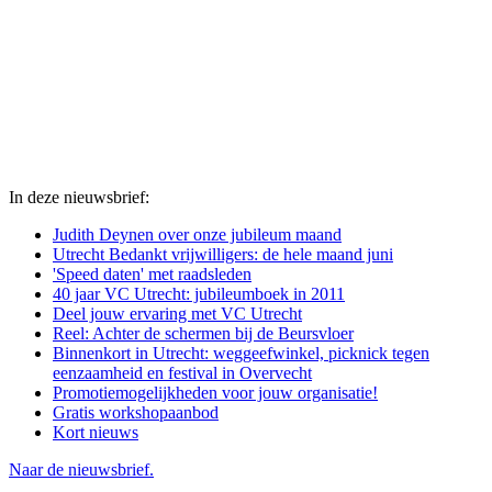
In deze nieuwsbrief:
Judith Deynen over onze jubileum maand
Utrecht Bedankt vrijwilligers: de hele maand juni
'Speed daten' met raadsleden
40 jaar VC Utrecht: jubileumboek in 2011
Deel jouw ervaring met VC Utrecht
Reel: Achter de schermen bij de Beursvloer
Binnenkort in Utrecht: weggeefwinkel, picknick tegen
eenzaamheid en festival in Overvecht
Promotiemogelijkheden voor jouw organisatie!
Gratis workshopaanbod
Kort nieuws
Naar de nieuwsbrief.