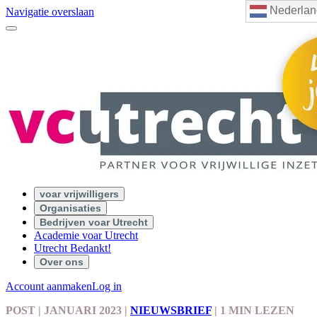
Nederlan
Navigatie overslaan
voar vrijwilligers
Organisaties
Bedrijven voar Utrecht
Academie voar Utrecht
Utrecht Bedankt!
Over ons
Account aanmaken
Log in
POST
| JANUARI 2023
|
NIEUWSBRIEF
|
1 MIN LEZEN