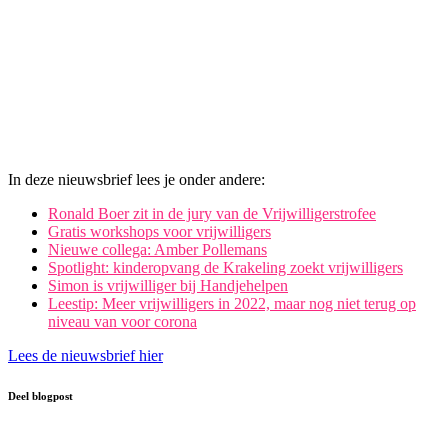
In deze nieuwsbrief lees je onder andere:
Ronald Boer zit in de jury van de Vrijwilligerstrofee
Gratis workshops voor vrijwilligers
Nieuwe collega: Amber Pollemans
Spotlight: kinderopvang de Krakeling zoekt vrijwilligers
Simon is vrijwilliger bij Handjehelpen
Leestip: Meer vrijwilligers in 2022, maar nog niet terug op
niveau van voor corona
Lees de nieuwsbrief hier
Deel blogpost