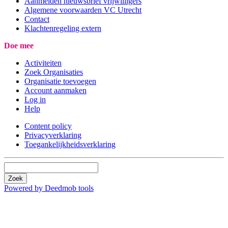
Aanmelden nieuwsbrief vrijwilligers
Algemene voorwaarden VC Utrecht
Contact
Klachtenregeling extern
Doe mee
Activiteiten
Zoek Organisaties
Organisatie toevoegen
Account aanmaken
Log in
Help
Content policy
Privacyverklaring
Toegankelijkheidsverklaring
Zoek
Powered by Deedmob tools