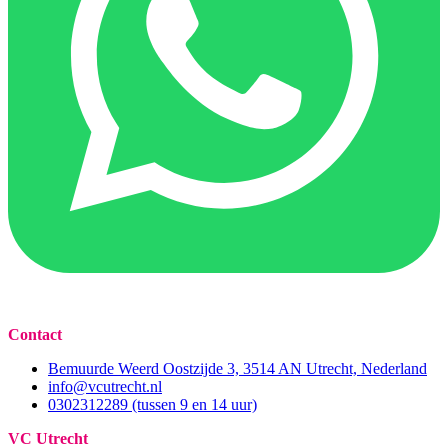
Contact
Bemuurde Weerd Oostzijde 3, 3514 AN Utrecht, Nederland
info@vcutrecht.nl
0302312289 (tussen 9 en 14 uur)
VC Utrecht