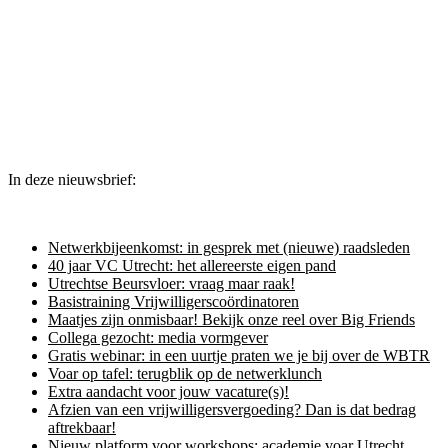
In deze nieuwsbrief:
Netwerkbijeenkomst: in gesprek met (nieuwe) raadsleden
40 jaar VC Utrecht: het allereerste eigen pand
Utrechtse Beursvloer: vraag maar raak!
Basistraining Vrijwilligerscoördinatoren
Maatjes zijn onmisbaar! Bekijk onze reel over Big Friends
Collega gezocht: media vormgever
Gratis webinar: in een uurtje praten we je bij over de WBTR
Voar op tafel: terugblik op de netwerklunch
Extra aandacht voor jouw vacature(s)!
Afzien van een vrijwilligersvergoeding? Dan is dat bedrag
aftrekbaar!
Nieuw platform voor workshops: academie voar Utrecht