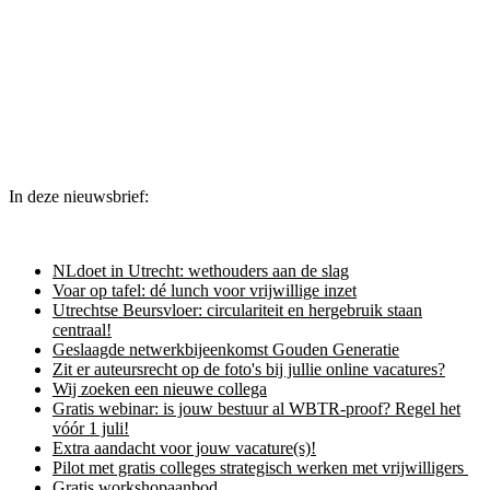
In deze nieuwsbrief:
NLdoet in Utrecht: wethouders aan de slag
Voar op tafel: dé lunch voor vrijwillige inzet
Utrechtse Beursvloer: circulariteit en hergebruik staan
centraal!
Geslaagde netwerkbijeenkomst Gouden Generatie
Zit er auteursrecht op de foto's bij jullie online vacatures?
Wij zoeken een nieuwe collega
Gratis webinar: is jouw bestuur al WBTR-proof? Regel het
vóór 1 juli!
Extra aandacht voor jouw vacature(s)!
Pilot met gratis colleges strategisch werken met vrijwilligers
Gratis workshopaanbod