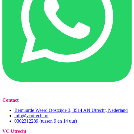
Contact
Bemuurde Weerd Oostzijde 3, 3514 AN Utrecht, Nederland
info@vcutrecht.nl
0302312289 (tussen 9 en 14 uur)
VC Utrecht