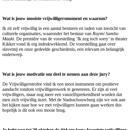
Wat is jouw mooiste vrijwilligersmoment en waarom?
Ik zit zelf vrijwillig in een aantal besturen en raden van toezicht van
culturele organisaties, waaronder het bestuur van
Raymi Sambo
Maakt.
De première van de voorstelling ‘Ik zeg toch sorry’ in theater
Kikker vond ik erg indrukwekkend. De voorstelling gaat over
slavernij en onze gedeelde geschiedenis, een relevant en belangrijk
onderwerp.
Wat is jouw motivatie om deel te nemen aan deze jury?
De Vrijwilligerstrofee vind ik een mooi instrument om positieve
aandacht rondom vrijwilligerswerk te genereren. Er zijn al veel
vrijwilligers, maar nog meer een vanzelfsprekendheid worden dat
men zich vrijwillig inzet. Met de Stadsschouwburg zijn we ook aan
het kijken naar hoe we met vrijwilligers kunnen gaan werken dus
hopelijk is dit ook een mooie brug.
Je hebt nog tot 20 oktober de tijd om jouw favoriete vrijwilliger