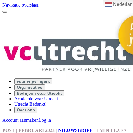
Nederlan
Navigatie overslaan
voar vrijwilligers
Organisaties
Bedrijven voar Utrecht
Academie voar Utrecht
Utrecht Bedankt!
Over ons
Account aanmaken
Log in
POST
| FEBRUARI 2023
|
NIEUWSBRIEF
|
1 MIN LEZEN