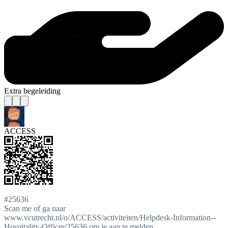
Extra begeleiding
ACCESS
#25636
Scan me of ga naar
www.vcutrecht.nl/o/ACCESS/activiteiten/Helpdesk-Information--
Hospitality-Officer/25636 om je aan te melden