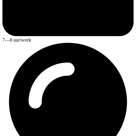
7—8 uur/week