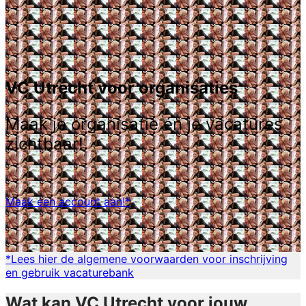
VC Utrecht voor organisaties
Maak je organisatie én je vacatures
zichtbaar!
Maak een account aan!*
*Lees hier de algemene voorwaarden voor inschrijving
en gebruik vacaturebank
Wat kan VC Utrecht voor jouw