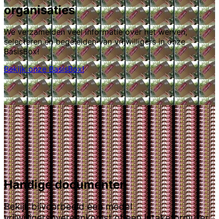
organisaties
We verzamelden veel informatie over het werven,
selecteren en begeleiden van vrijwilligers in onze
BasisBox!
Bekijk onze BasisBox!
Handige documenten
Bekijk bijvoorbeeld een model
vrijwilligersovereenkomst of een intakeformulier