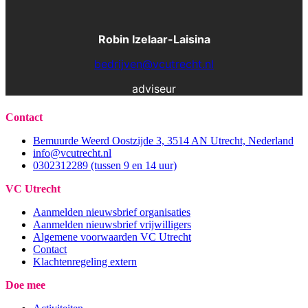
Robin Izelaar-Laisina
bedrijven@vcutrecht.nl
Contact
Bemuurde Weerd Oostzijde 3, 3514 AN Utrecht, Nederland
info@vcutrecht.nl
0302312289 (tussen 9 en 14 uur)
VC Utrecht
Aanmelden nieuwsbrief organisaties
Aanmelden nieuwsbrief vrijwilligers
Algemene voorwaarden VC Utrecht
Contact
Klachtenregeling extern
Doe mee