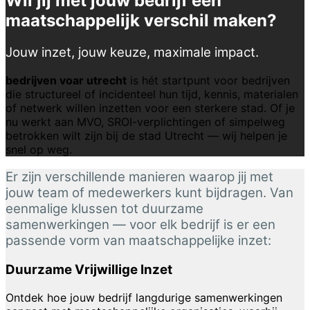
Wil jij met jouw bedrijf een
maatschappelijk verschil maken?
Jouw inzet, jouw keuze, maximale impact.
bedrijven voar utrecht
is hét startpunt voor bedrijven
die structureel of incidenteel hun tijd, kennis, materialen
of netwerk willen inzetten voor een sterkere stad. Of je
nu werkt aan MVO, SROI-verplichtingen of simpelweg
betrokken wilt zijn bij de stad Utrecht — wij helpen je
snel op weg.
Er zijn verschillende manieren waarop jij met
jouw team of medewerkers kunt bijdragen. Van
eenmalige klussen tot duurzame
samenwerkingen — voor elk bedrijf is er een
passende vorm van maatschappelijke inzet:
Duurzame Vrijwillige Inzet
Ontdek hoe jouw bedrijf langdurige samenwerkingen