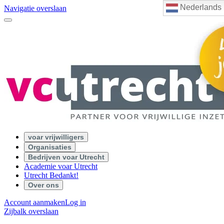
Nederlands
Navigatie overslaan
voar vrijwilligers
Organisaties
Bedrijven voar Utrecht
Academie voar Utrecht
Utrecht Bedankt!
Over ons
Account aanmaken
Log in
Zijbalk overslaan