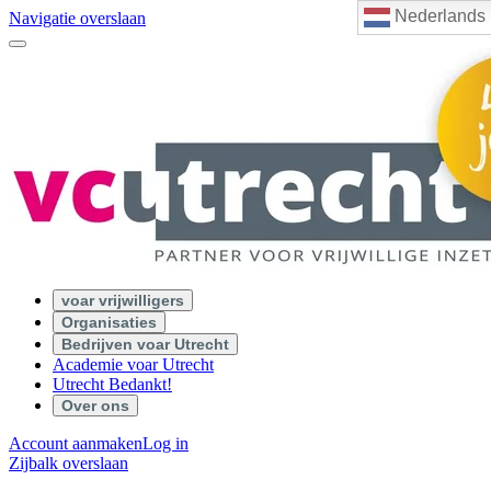
Nederlands
Navigatie overslaan
voar vrijwilligers
Organisaties
Bedrijven voar Utrecht
Academie voar Utrecht
Utrecht Bedankt!
Over ons
Account aanmaken
Log in
Zijbalk overslaan