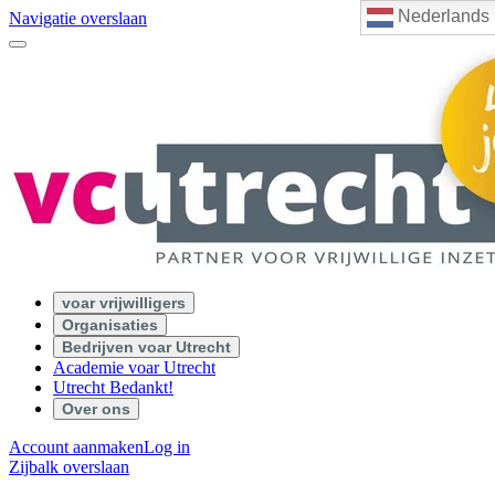
Nederlands
Navigatie overslaan
voar vrijwilligers
Organisaties
Bedrijven voar Utrecht
Academie voar Utrecht
Utrecht Bedankt!
Over ons
Account aanmaken
Log in
Zijbalk overslaan