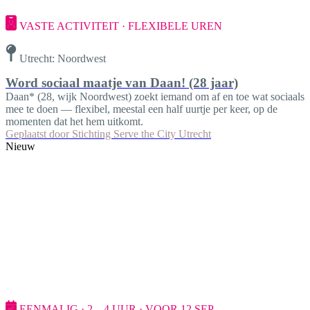
VASTE ACTIVITEIT · FLEXIBELE UREN
Utrecht: Noordwest
Word sociaal maatje van Daan! (28 jaar)
Daan* (28, wijk Noordwest) zoekt iemand om af en toe wat sociaals
mee te doen — flexibel, meestal een half uurtje per keer, op de
momenten dat het hem uitkomt.
Geplaatst door
Stichting Serve the City Utrecht
Nieuw
EENMALIG · 2—4 UUR · VOOR 12 SEP