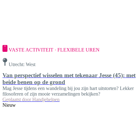
VASTE ACTIVITEIT · FLEXIBELE UREN
Utrecht: West
Van perspectief wisselen met tekenaar Jesse (45): met
beide benen op de grond
Mag Jesse tijdens een wandeling bij jou zijn hart uitstorten? Lekker
filosoferen of zijn mooie verzamelingen bekijken?
Geplaatst door
Handjehelpen
Nieuw