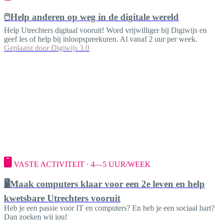
🖱️Help anderen op weg in de digitale wereld
Help Utrechters digitaal vooruit! Word vrijwilliger bij Digiwijs en
geef les of help bij inloopspreekuren. Al vanaf 2 uur per week.
Geplaatst door
Digiwijs 3.0
VASTE ACTIVITEIT · 4—5 UUR/WEEK
🖥️Maak computers klaar voor een 2e leven en help
kwetsbare Utrechters vooruit
Heb je een passie voor IT en computers? En heb je een sociaal hart?
Dan zoeken wij jou!