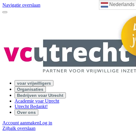
Nederlands
Navigatie overslaan
voar vrijwilligers
Organisaties
Bedrijven voar Utrecht
Academie voar Utrecht
Utrecht Bedankt!
Over ons
Account aanmaken
Log in
Zijbalk overslaan