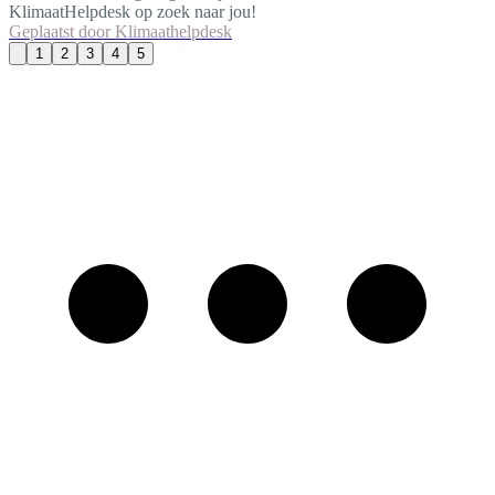
KlimaatHelpdesk op zoek naar jou!
Geplaatst door
Klimaathelpdesk
1
2
3
4
5