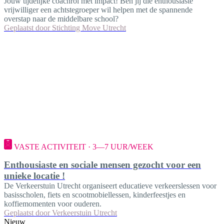
Jouw tijdelijke coachrol met impact! Ben jij die enthousiaste
vrijwilliger een achtstegroeper wil helpen met de spannende
overstap naar de middelbare school?
Geplaatst door
Stichting Move Utrecht
VASTE ACTIVITEIT · 3—7 UUR/WEEK
Enthousiaste en sociale mensen gezocht voor een
unieke locatie !
De Verkeerstuin Utrecht organiseert educatieve verkeerslessen voor
basisscholen, fiets en scootmobiellessen, kinderfeestjes en
koffiemomenten voor ouderen.
Geplaatst door
Verkeerstuin Utrecht
Nieuw