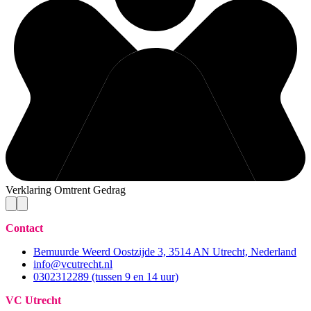
Verklaring Omtrent Gedrag
Contact
Bemuurde Weerd Oostzijde 3, 3514 AN Utrecht, Nederland
info@vcutrecht.nl
0302312289 (tussen 9 en 14 uur)
VC Utrecht