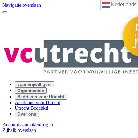
Nederlands
Navigatie overslaan
voar vrijwilligers
Organisaties
Bedrijven voar Utrecht
Academie voar Utrecht
Utrecht Bedankt!
Over ons
Account aanmaken
Log in
Zijbalk overslaan