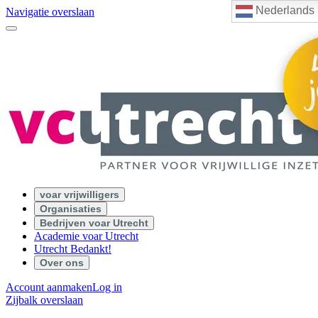
Nederlands
Navigatie overslaan
voar vrijwilligers
Organisaties
Bedrijven voar Utrecht
Academie voar Utrecht
Utrecht Bedankt!
Over ons
Account aanmaken
Log in
Zijbalk overslaan