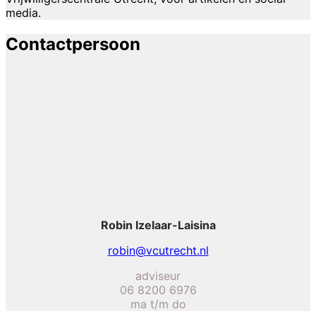
media.
Contactpersoon
Robin Izelaar-Laisina
robin@vcutrecht.nl
adviseur
06 8200 6976
ma t/m do