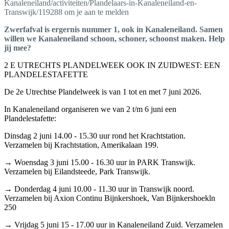
Kanaleneiland/activiteiten/Plandelaars-in-Kanaleneiland-en-
Transwijk/119288 om je aan te melden
Zwerfafval is ergernis nummer 1, ook in Kanaleneiland. Samen
willen we Kanaleneiland schoon, schoner, schoonst maken. Help
jij mee?
2 E UTRECHTS PLANDELWEEK OOK IN ZUIDWEST: EEN
PLANDELESTAFETTE
De 2e Utrechtse Plandelweek is van 1 tot en met 7 juni 2026.
In Kanaleneiland organiseren we van 2 t/m 6 juni een
Plandelestafette:
Dinsdag 2 juni 14.00 - 15.30 uur rond het Krachtstation.
Verzamelen bij Krachtstation, Amerikalaan 199.
→ Woensdag 3 juni 15.00 - 16.30 uur in PARK Transwijk.
Verzamelen bij Eilandsteede, Park Transwijk.
→ Donderdag 4 juni 10.00 - 11.30 uur in Transwijk noord.
Verzamelen bij Axion Continu Bijnkershoek, Van Bijnkershoekln
250
→ Vrijdag 5 juni 15 - 17.00 uur in Kanaleneiland Zuid. Verzamelen