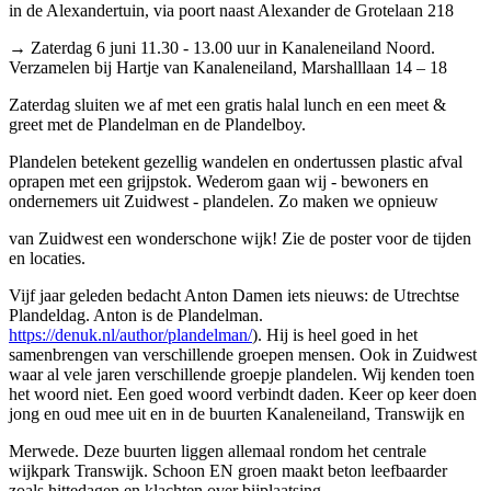
in de Alexandertuin, via poort naast Alexander de Grotelaan 218
→ Zaterdag 6 juni 11.30 - 13.00 uur in Kanaleneiland Noord.
Verzamelen bij Hartje van Kanaleneiland, Marshalllaan 14 – 18
Zaterdag sluiten we af met een gratis halal lunch en een meet &
greet met de Plandelman en de Plandelboy.
Plandelen betekent gezellig wandelen en ondertussen plastic afval
oprapen met een grijpstok. Wederom gaan wij - bewoners en
ondernemers uit Zuidwest - plandelen. Zo maken we opnieuw
van Zuidwest een wonderschone wijk! Zie de poster voor de tijden
en locaties.
Vijf jaar geleden bedacht Anton Damen iets nieuws: de Utrechtse
Plandeldag. Anton is de Plandelman.
https://denuk.nl/author/plandelman/
). Hij is heel goed in het
samenbrengen van verschillende groepen mensen. Ook in Zuidwest
waar al vele jaren verschillende groepje plandelen. Wij kenden toen
het woord niet. Een goed woord verbindt daden. Keer op keer doen
jong en oud mee uit en in de buurten Kanaleneiland, Transwijk en
Merwede. Deze buurten liggen allemaal rondom het centrale
wijkpark Transwijk. Schoon EN groen maakt beton leefbaarder
zoals hittedagen en klachten over bijplaatsing