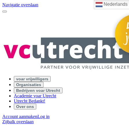
Nederlands
Navigatie overslaan
voar vrijwilligers
Organisaties
Bedrijven voar Utrecht
Academie voar Utrecht
Utrecht Bedankt!
Over ons
Account aanmaken
Log in
Zijbalk overslaan