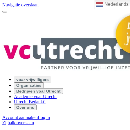
Nederlands
Navigatie overslaan
voar vrijwilligers
Organisaties
Bedrijven voar Utrecht
Academie voar Utrecht
Utrecht Bedankt!
Over ons
Account aanmaken
Log in
Zijbalk overslaan