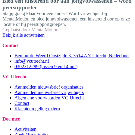
Bied een luisterend oor aan jongvolwassenen – word
peersupporter
Sta jij graag klaar voor een ander? Word vrijwilliger bij
MentalMotion en bied jongvolwassenen een luisterend oor op onze
locatie of bij peersupportgroepen.
Geplaatst door
MentalMotion
Bekijk alle activiteiten
Contact
Bemuurde Weerd Oostzijde 3, 3514 AN Utrecht, Nederland
info@vcutrecht.nl
0302312289 (tussen 9 en 14 uur)
VC Utrecht
Aanmelden nieuwsbrief organisaties
Aanmelden nieuwsbrief vrijwilligers
Algemene voorwaarden VC Utrecht
Contact
Klachtenregeling extern
Doe mee
Activiteiten
Zoek Organisaties