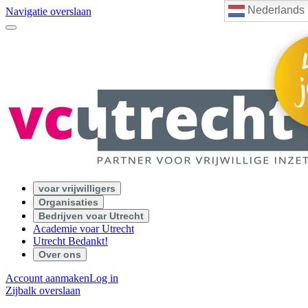
Nederlands
Navigatie overslaan
voar vrijwilligers
Organisaties
Bedrijven voar Utrecht
Academie voar Utrecht
Utrecht Bedankt!
Over ons
Account aanmaken
Log in
Zijbalk overslaan