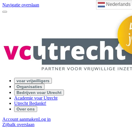
Nederlands
Navigatie overslaan
voar vrijwilligers
Organisaties
Bedrijven voar Utrecht
Academie voar Utrecht
Utrecht Bedankt!
Over ons
Account aanmaken
Log in
Zijbalk overslaan