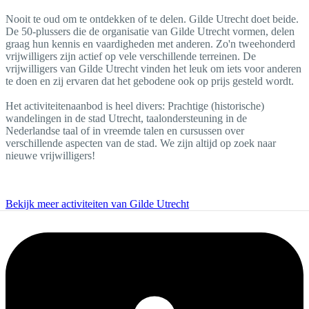
Nooit te oud om te ontdekken of te delen. Gilde Utrecht doet beide.
De 50-plussers die de organisatie van Gilde Utrecht vormen, delen
graag hun kennis en vaardigheden met anderen. Zo'n tweehonderd
vrijwilligers zijn actief op vele verschillende terreinen. De
vrijwilligers van Gilde Utrecht vinden het leuk om iets voor anderen
te doen en zij ervaren dat het gebodene ook op prijs gesteld wordt.
Het activiteitenaanbod is heel divers: Prachtige (historische)
wandelingen in de stad Utrecht, taalondersteuning in de
Nederlandse taal of in vreemde talen en cursussen over
verschillende aspecten van de stad. We zijn altijd op zoek naar
nieuwe vrijwilligers!
Bekijk meer activiteiten van Gilde Utrecht