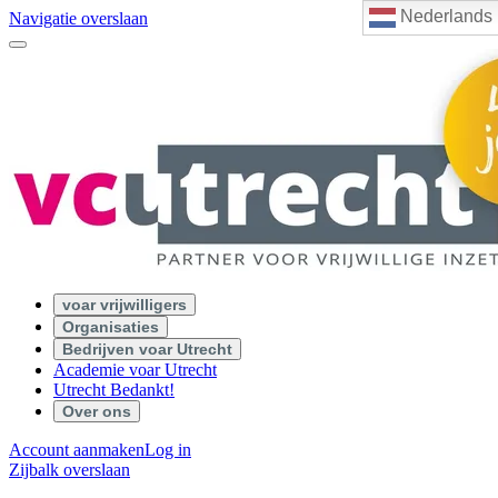
Nederlands
Navigatie overslaan
voar vrijwilligers
Organisaties
Bedrijven voar Utrecht
Academie voar Utrecht
Utrecht Bedankt!
Over ons
Account aanmaken
Log in
Zijbalk overslaan