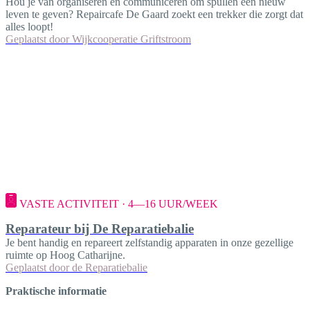
Hou je van organiseren en communiceren om spullen een nieuw
leven te geven? Repaircafe De Gaard zoekt een trekker die zorgt dat
alles loopt!
Geplaatst door
Wijkcooperatie Griftstroom
VASTE ACTIVITEIT · 4—16 UUR/WEEK
Reparateur bij De Reparatiebalie
Je bent handig en repareert zelfstandig apparaten in onze gezellige
ruimte op Hoog Catharijne.
Geplaatst door
de Reparatiebalie
Praktische informatie