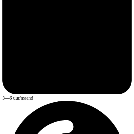
3—6 uur/maand