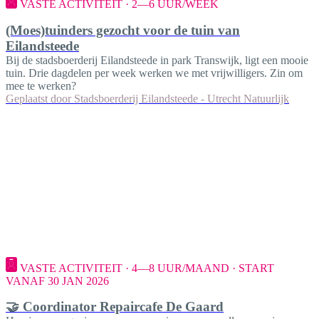
VASTE ACTIVITEIT · 2—6 UUR/WEEK
(Moes)tuinders gezocht voor de tuin van
Eilandsteede
Bij de stadsboerderij Eilandsteede in park Transwijk, ligt een mooie
tuin. Drie dagdelen per week werken we met vrijwilligers. Zin om
mee te werken?
Geplaatst door
Stadsboerderij Eilandsteede - Utrecht Natuurlijk
VASTE ACTIVITEIT · 4—8 UUR/MAAND · START
VANAF 30 JAN 2026
🤝 Coordinator Repaircafe De Gaard