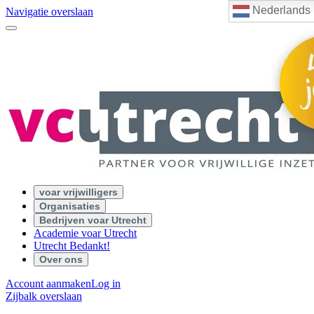
Nederlands
Navigatie overslaan
voar vrijwilligers
Organisaties
Bedrijven voar Utrecht
Academie voar Utrecht
Utrecht Bedankt!
Over ons
Account aanmaken
Log in
Zijbalk overslaan