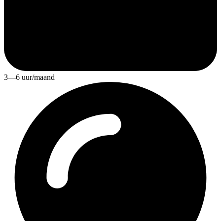
3—6 uur/maand