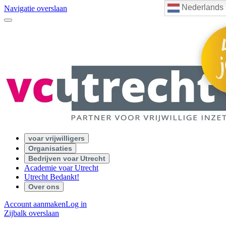
Nederlands
Navigatie overslaan
voar vrijwilligers
Organisaties
Bedrijven voar Utrecht
Academie voar Utrecht
Utrecht Bedankt!
Over ons
Account aanmaken
Log in
Zijbalk overslaan