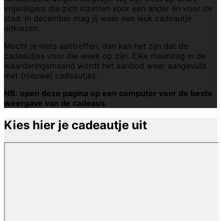
vrijwilligers die zich inzetten voor een ander én voor de
stad. In december mag jij weer een leuk cadeautje
uitkiezen.
Mocht je niets aantreffen, dan kan het zijn dat de
cadeautjes voor die week op zijn. Elke maandag in de
waarderingsmaand wordt het aanbod weer aangevuld
met (nieuwe) cadeautjes.
NB: open deze pagina op een computer voor de beste
weergave van de cadeaus.
Kies hier je cadeautje uit