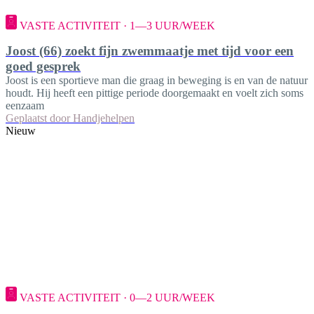
VASTE ACTIVITEIT · 1—3 UUR/WEEK
Joost (66) zoekt fijn zwemmaatje met tijd voor een
goed gesprek
Joost is een sportieve man die graag in beweging is en van de natuur
houdt. Hij heeft een pittige periode doorgemaakt en voelt zich soms
eenzaam
Geplaatst door
Handjehelpen
Nieuw
VASTE ACTIVITEIT · 0—2 UUR/WEEK