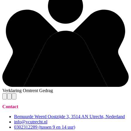
Verklaring Omtrent Gedrag
Contact
Bemuurde Weerd Oostzijde 3, 3514 AN Utrecht, Nederland
info@vcutrecht.nl
0302312289 (tussen 9 en 14 uur)