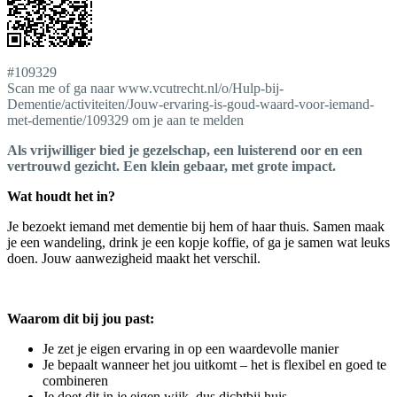
#109329
Scan me of ga naar www.vcutrecht.nl/o/Hulp-bij-
Dementie/activiteiten/Jouw-ervaring-is-goud-waard-voor-iemand-
met-dementie/109329 om je aan te melden
Als vrijwilliger bied je gezelschap, een luisterend oor en een
vertrouwd gezicht. Een klein gebaar, met grote impact.
Wat houdt het in?
Je bezoekt iemand met dementie bij hem of haar thuis. Samen maak
je een wandeling, drink je een kopje koffie, of ga je samen wat leuks
doen. Jouw aanwezigheid maakt het verschil.
Waarom dit bij jou past:
Je zet je eigen ervaring in op een waardevolle manier
Je bepaalt wanneer het jou uitkomt – het is flexibel en goed te
combineren
Je doet dit in je eigen wijk, dus dichtbij huis