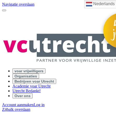
Nederlands
Navigatie overslaan
voar vrijwilligers
Organisaties
Bedrijven voar Utrecht
Academie voar Utrecht
Utrecht Bedankt!
Over ons
Account aanmaken
Log in
Zijbalk overslaan