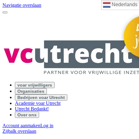
Nederlands
Navigatie overslaan
voar vrijwilligers
Organisaties
Bedrijven voar Utrecht
Academie voar Utrecht
Utrecht Bedankt!
Over ons
Account aanmaken
Log in
Zijbalk overslaan