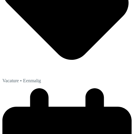
Vacature
• Eenmalig