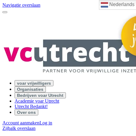
Nederlands
Navigatie overslaan
voar vrijwilligers
Organisaties
Bedrijven voar Utrecht
Academie voar Utrecht
Utrecht Bedankt!
Over ons
Account aanmaken
Log in
Zijbalk overslaan