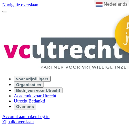
Nederlands
Navigatie overslaan
voar vrijwilligers
Organisaties
Bedrijven voar Utrecht
Academie voar Utrecht
Utrecht Bedankt!
Over ons
Account aanmaken
Log in
Zijbalk overslaan