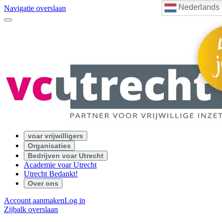
Nederlands
Navigatie overslaan
voar vrijwilligers
Organisaties
Bedrijven voar Utrecht
Academie voar Utrecht
Utrecht Bedankt!
Over ons
Account aanmaken
Log in
Zijbalk overslaan