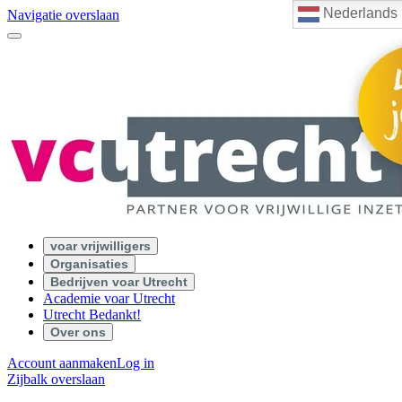
Nederlands
Navigatie overslaan
voar vrijwilligers
Organisaties
Bedrijven voar Utrecht
Academie voar Utrecht
Utrecht Bedankt!
Over ons
Account aanmaken
Log in
Zijbalk overslaan