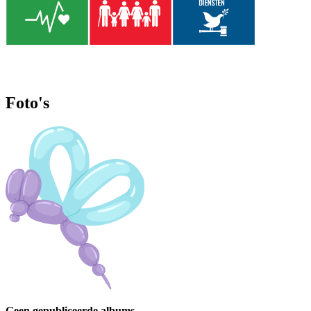
Foto's
Geen gepubliceerde albums