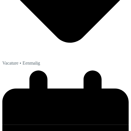
Vacature
• Eenmalig