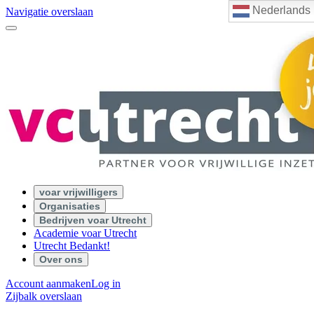
Nederlands
Navigatie overslaan
voar vrijwilligers
Organisaties
Bedrijven voar Utrecht
Academie voar Utrecht
Utrecht Bedankt!
Over ons
Account aanmaken
Log in
Zijbalk overslaan