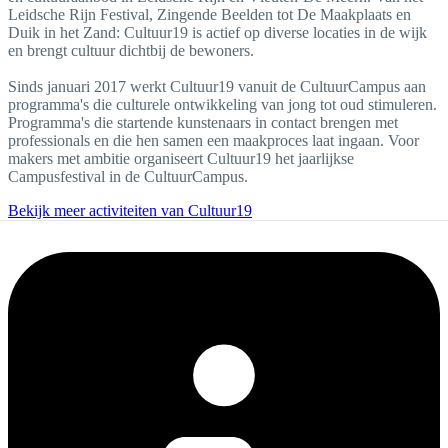
Leidsche Rijn Festival, Zingende Beelden tot De Maakplaats en
Duik in het Zand: Cultuur19 is actief op diverse locaties in de wijk
en brengt cultuur dichtbij de bewoners.
Sinds januari 2017 werkt Cultuur19 vanuit de CultuurCampus aan
programma's die culturele ontwikkeling van jong tot oud stimuleren.
Programma's die startende kunstenaars in contact brengen met
professionals en die hen samen een maakproces laat ingaan. Voor
makers met ambitie organiseert Cultuur19 het jaarlijkse
Campusfestival in de CultuurCampus.
Bekijk meer activiteiten van Cultuur19