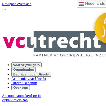
Nederlands
Navigatie overslaan
voar vrijwilligers
Organisaties
Bedrijven voar Utrecht
Academie voar Utrecht
Utrecht Bedankt!
Over ons
Account aanmaken
Log in
Zijbalk overslaan