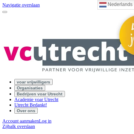
Nederlands
Navigatie overslaan
voar vrijwilligers
Organisaties
Bedrijven voar Utrecht
Academie voar Utrecht
Utrecht Bedankt!
Over ons
Account aanmaken
Log in
Zijbalk overslaan