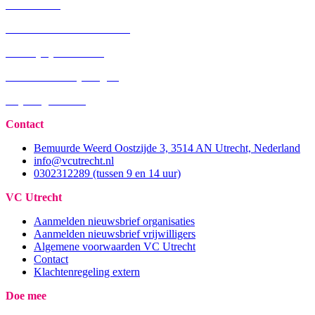
Nieuwsbrief
Genomineerden trofee 2022
Trofee juryleden 2023
Nieuws voor vrijwilligers
Vrijwilligerstrofee
Contact
Bemuurde Weerd Oostzijde 3, 3514 AN Utrecht, Nederland
info@vcutrecht.nl
0302312289 (tussen 9 en 14 uur)
VC Utrecht
Aanmelden nieuwsbrief organisaties
Aanmelden nieuwsbrief vrijwilligers
Algemene voorwaarden VC Utrecht
Contact
Klachtenregeling extern
Doe mee