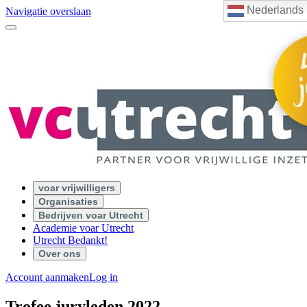
Nederlands
Navigatie overslaan
voar vrijwilligers
Organisaties
Bedrijven voar Utrecht
Academie voar Utrecht
Utrecht Bedankt!
Over ons
Account aanmaken
Log in
Trofee juryleden 2022