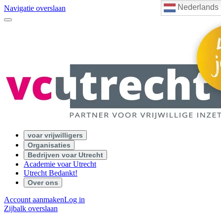
Nederlands
Navigatie overslaan
voar vrijwilligers
Organisaties
Bedrijven voar Utrecht
Academie voar Utrecht
Utrecht Bedankt!
Over ons
Account aanmaken
Log in
Zijbalk overslaan