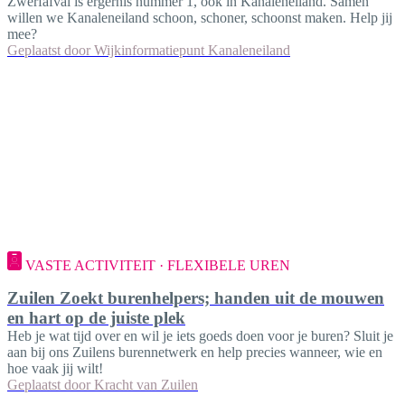
Zwerfafval is ergernis nummer 1, ook in Kanaleneiland. Samen
willen we Kanaleneiland schoon, schoner, schoonst maken. Help jij
mee?
Geplaatst door
Wijkinformatiepunt Kanaleneiland
VASTE ACTIVITEIT · FLEXIBELE UREN
Zuilen Zoekt burenhelpers; handen uit de mouwen
en hart op de juiste plek
Heb je wat tijd over en wil je iets goeds doen voor je buren? Sluit je
aan bij ons Zuilens burennetwerk en help precies wanneer, wie en
hoe vaak jij wilt!
Geplaatst door
Kracht van Zuilen