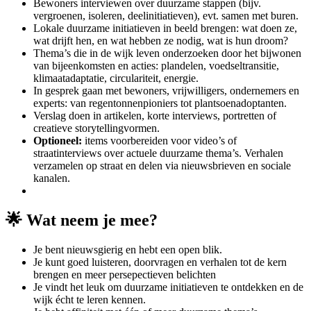
Bewoners interviewen over duurzame stappen (bijv.
vergroenen, isoleren, deelinitiatieven), evt. samen met buren.
Lokale duurzame initiatieven in beeld brengen: wat doen ze,
wat drijft hen, en wat hebben ze nodig, wat is hun droom?
Thema’s die in de wijk leven onderzoeken door het bijwonen
van bijeenkomsten en acties: plandelen, voedseltransitie,
klimaatadaptatie, circulariteit, energie.
In gesprek gaan met bewoners, vrijwilligers, ondernemers en
experts: van regentonnenpioniers tot plantsoenadoptanten.
Verslag doen in artikelen, korte interviews, portretten of
creatieve storytellingvormen.
Optioneel:
items voorbereiden voor video’s of
straatinterviews over actuele duurzame thema’s. Verhalen
verzamelen op straat en delen via nieuwsbrieven en sociale
kanalen.
🌟
Wat neem je mee?
Je bent nieuwsgierig en hebt een open blik.
Je kunt goed luisteren, doorvragen en verhalen tot de kern
brengen en meer persepectieven belichten
Je vindt het leuk om duurzame initiatieven te ontdekken en de
wijk écht te leren kennen.