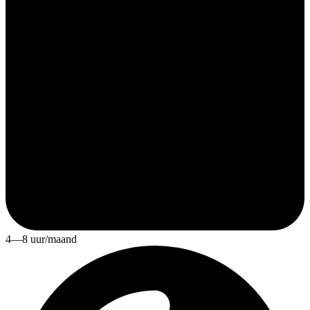
4—8 uur/maand