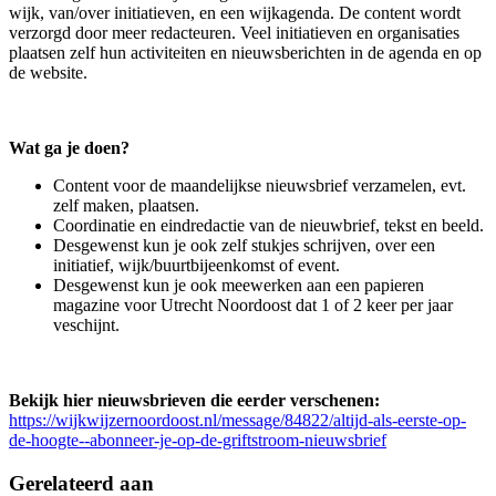
wijk, van/over initiatieven, en een wijkagenda. De content wordt
verzorgd door meer redacteuren. Veel initiatieven en organisaties
plaatsen zelf hun activiteiten en nieuwsberichten in de agenda en op
de website.
Wat ga je doen?
Content voor de maandelijkse nieuwsbrief verzamelen, evt.
zelf maken, plaatsen.
Coordinatie en eindredactie van de nieuwbrief, tekst en beeld.
Desgewenst kun je ook zelf stukjes schrijven, over een
initiatief, wijk/buurtbijeenkomst of event.
Desgewenst kun je ook meewerken aan een papieren
magazine voor Utrecht Noordoost dat 1 of 2 keer per jaar
veschijnt.
Bekijk hier nieuwsbrieven die eerder verschenen:
https://wijkwijzernoordoost.nl/message/84822/altijd-als-eerste-op-
de-hoogte--abonneer-je-op-de-griftstroom-nieuwsbrief
Gerelateerd aan