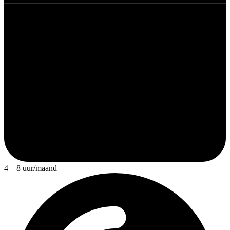
4—8 uur/maand