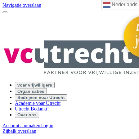
Nederlands
Navigatie overslaan
voar vrijwilligers
Organisaties
Bedrijven voar Utrecht
Academie voar Utrecht
Utrecht Bedankt!
Over ons
Account aanmaken
Log in
Zijbalk overslaan