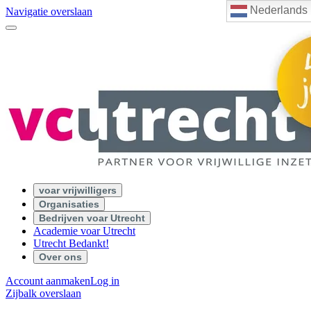
Nederlands
Navigatie overslaan
voar vrijwilligers
Organisaties
Bedrijven voar Utrecht
Academie voar Utrecht
Utrecht Bedankt!
Over ons
Account aanmaken
Log in
Zijbalk overslaan