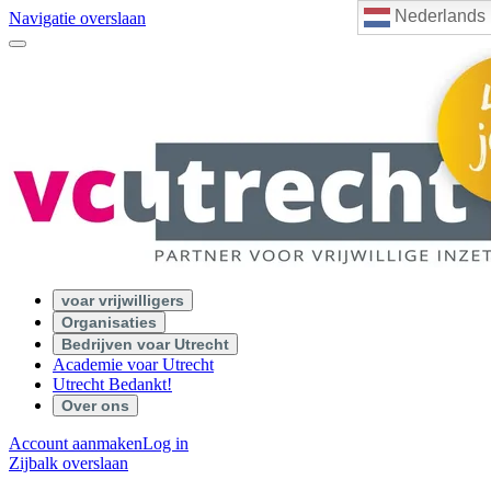
Nederlands
Navigatie overslaan
voar vrijwilligers
Organisaties
Bedrijven voar Utrecht
Academie voar Utrecht
Utrecht Bedankt!
Over ons
Account aanmaken
Log in
Zijbalk overslaan