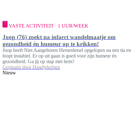
VASTE ACTIVITEIT · 1 UUR/WEEK
Joop (76) zoekt na infarct wandelmaatje om
gezondheid én humeur op te krikken!
Joop heeft Niet Aangeboren Hersenletsel opgelopen na een tia en
loopt instabiel. Er op uit gaan is goed voor zijn humeur én
gezondheid. Ga jij op stap met hem?
Geplaatst door
Handjehelpen
Nieuw