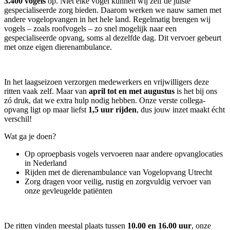
3.400 vogels
op. Niet elke vogel kunnen wij zelf de juiste
gespecialiseerde zorg bieden. Daarom werken we nauw samen met
andere vogelopvangen in het hele land. Regelmatig brengen wij
vogels – zoals roofvogels – zo snel mogelijk naar een
gespecialiseerde opvang, soms al dezelfde dag. Dit vervoer gebeurt
met onze eigen dierenambulance.
In het laagseizoen verzorgen medewerkers en vrijwilligers deze
ritten vaak zelf. Maar van
april tot en met augustus
is het bij ons
zó druk, dat we extra hulp nodig hebben. Onze verste collega-
opvang ligt op maar liefst
1,5 uur rijden
, dus jouw inzet maakt écht
verschil!
Wat ga je doen?
Op oproepbasis vogels vervoeren naar andere opvanglocaties
in Nederland
Rijden met de dierenambulance van Vogelopvang Utrecht
Zorg dragen voor veilig, rustig en zorgvuldig vervoer van
onze gevleugelde patiënten
De ritten vinden meestal plaats tussen
10.00 en 16.00 uur
, onze