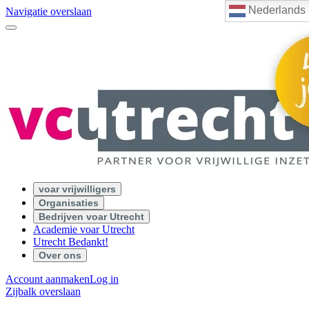
Nederlands
Navigatie overslaan
voar vrijwilligers
Organisaties
Bedrijven voar Utrecht
Academie voar Utrecht
Utrecht Bedankt!
Over ons
Account aanmaken
Log in
Zijbalk overslaan