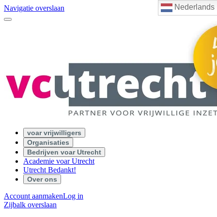
Nederlands
Navigatie overslaan
voar vrijwilligers
Organisaties
Bedrijven voar Utrecht
Academie voar Utrecht
Utrecht Bedankt!
Over ons
Account aanmaken
Log in
Zijbalk overslaan