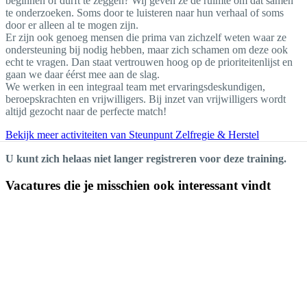
beginnen of durft te zeggen? Wij geven ze de ruimte om dat samen
te onderzoeken. Soms door te luisteren naar hun verhaal of soms
door er alleen al te mogen zijn.
Er zijn ook genoeg mensen die prima van zichzelf weten waar ze
ondersteuning bij nodig hebben, maar zich schamen om deze ook
echt te vragen. Dan staat vertrouwen hoog op de prioriteitenlijst en
gaan we daar éérst mee aan de slag.
We werken in een integraal team met ervaringsdeskundigen,
beroepskrachten en vrijwilligers. Bij inzet van vrijwilligers wordt
altijd gezocht naar de perfecte match!
Bekijk meer activiteiten van Steunpunt Zelfregie & Herstel
U kunt zich helaas niet langer registreren voor deze training.
Vacatures die je misschien ook interessant vindt