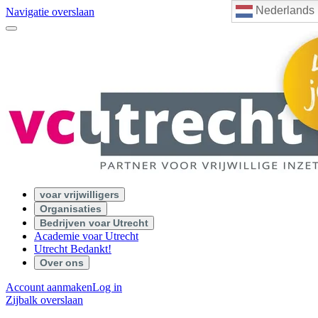
Nederlands
Navigatie overslaan
voar vrijwilligers
Organisaties
Bedrijven voar Utrecht
Academie voar Utrecht
Utrecht Bedankt!
Over ons
Account aanmaken
Log in
Zijbalk overslaan