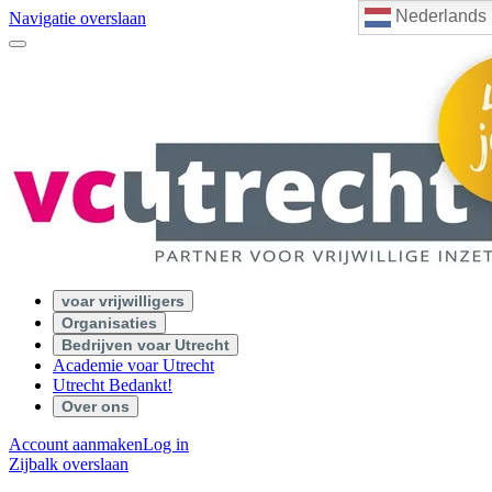
Nederlands
Navigatie overslaan
voar vrijwilligers
Organisaties
Bedrijven voar Utrecht
Academie voar Utrecht
Utrecht Bedankt!
Over ons
Account aanmaken
Log in
Zijbalk overslaan