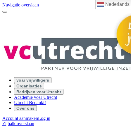
Nederlands
Navigatie overslaan
voar vrijwilligers
Organisaties
Bedrijven voar Utrecht
Academie voar Utrecht
Utrecht Bedankt!
Over ons
Account aanmaken
Log in
Zijbalk overslaan